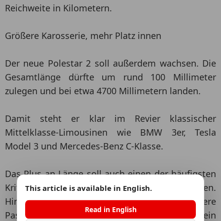
Reichweite in Kilometern.
Größere Karosserie, mehr Platz innen
Der neue Polestar 2 soll außerdem wachsen. Die
Gesamtlänge dürfte um rund 100 Millimeter
zulegen und bei etwa 4700 Millimetern landen.
Damit steht er klar im Revier klassischer
Mittelklasse-Limousinen wie BMW 3er, Tesla
Model 3 und Mercedes-Benz C-Klasse.
Das Plus an Länge soll auch einen der häufigsten
Kritikpunkte am aktuellen Polestar 2 entschärfen.
This article is available in English.
Hinten war es bislang eng, besonders für größere
Read in English
Passagiere. Ein längerer Radstand und ein